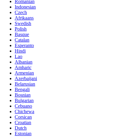
Romanian
Indonesian
Czech
Afrikaans
Swedish
Polish
Basque
Catalan
Esperanto
Hindi
Lao
Albanian
Amharic
Armenian
Azerbaijani
Belarusian
Bengali
Bosnian
Bulgarian
Cebuano
Chichewa
Corsican
Croatian
Dutch
Estonian