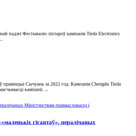
ай падзеі Фестывалю ліхтароў кампанія Tieda Electronics
..
 правінцыі Сычуань за 2022 год. Кампанія Chengdu Tieda
агчымасці кампаніі. ...
-«маленькіх гігантаў», пералічаных