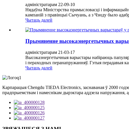
адміністратарам 22-09-10
Нядаўна Міністэрства прамысловасці і інфармацыйны
кампаній з правінцыі Сычуань, а з Чэнду было адабр
Чытаць далей
Прымяненне высокаэнергетычных варыс
адміністратарам 21-03-17
Высокаэнергетычныя варыстары набіраюць папулярн
і пераходных перанапружанняў. Гэтыя перадавыя ка
Чытаць далей
Карпарацыя Chengdu TIEDA Electronics, заснаваная ў 2000 год
прадпрыемствам і намеснікам дырэктара аддзела напружання, ад
ЗВЯЖЫЦЕСЯ З НАМІ