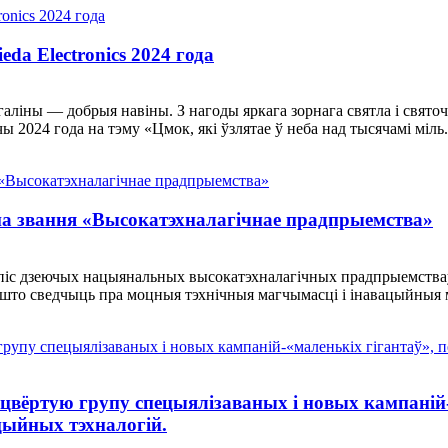
da Electronics 2024 года
ліны — добрыя навіны. З нагоды яркага зорнага святла і святочн
024 года на тэму «Цмок, які ўзлятае ў неба над тысячамі міль.
ена звання «Высокатэхналагічнае прадпрыемства»
 спіс дзеючых нацыянальных высокатэхналагічных прадпрыемстваў
с, што сведчыць пра моцныя тэхнічныя магчымасці і інавацыйныя м
 чацвёртую групу спецыялізаваных і новых кампаній
цыйных тэхналогій.