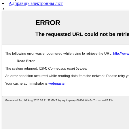
Адправіць электронны ліст
x