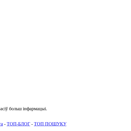
асіў больш інфармацыі.
та
-
ТОП-БЛОГ
-
ТОП ПОШУКУ