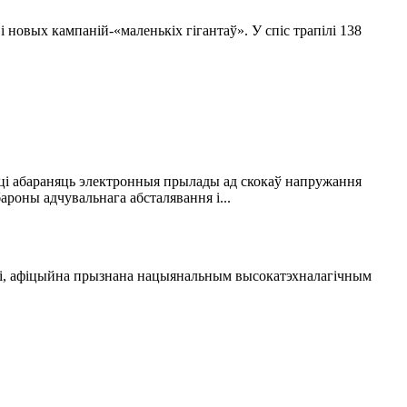
 новых кампаній-«маленькіх гігантаў». У спіс трапілі 138
ці абараняць электронныя прылады ад скокаў напружання
роны адчувальнага абсталявання і...
таі, афіцыйна прызнана нацыянальным высокатэхналагічным