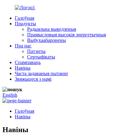
Галоўная
Прадукты
Радыяльна выведзеныя
Прамысловыя высокія энергетычныя
Выбухаабаронены
Пра нас
Патэнты
Сертыфікаты
Спампаваць
Навіны
Часта задаваныя пытанні
Звяжыцеся з намі
English
Галоўная
Навіны
Навіны