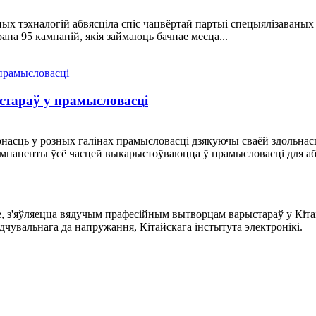
х тэхналогій абвясціла спіс чацвёртай партыі спецыялізаваных і
ана 95 кампаній, якія займаюць бачнае месца...
тараў у прамысловасці
асць у розных галінах прамысловасці дзякуючы сваёй здольнас
мпаненты ўсё часцей выкарыстоўваюцца ў прамысловасці для аба
зе, з'яўляецца вядучым прафесійным вытворцам варыстараў у Кі
чувальнага да напружання, Кітайскага інстытута электронікі.