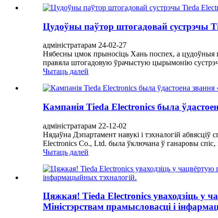
Цудоўны паўтор штогадовай сустрэчы Tie
адміністратарам 24-02-27
Нябесны цмок прыносіць Хань поспех, а цудоўныя га
правяла штогадовую ўрачыстую цырымонію сустрэчы 2
Чытаць далей
Кампанія Tieda Electronics была ўдасто
адміністратарам 22-12-02
Нядаўна Дэпартамент навукі і тэхналогій абвясціў
Electronics Co., Ltd. была ўключана ў ганаровы спі
Чытаць далей
Цяжкая! Tieda Electronics уваходзіць у
Міністэрствам прамысловасці і інфарма