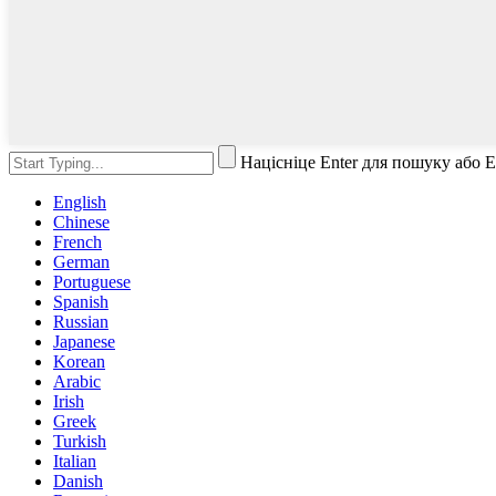
Націсніце Enter для пошуку або 
English
Chinese
French
German
Portuguese
Spanish
Russian
Japanese
Korean
Arabic
Irish
Greek
Turkish
Italian
Danish