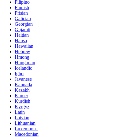
Filipino
Finnish
Frisian
Galician
Georgian
Gujarati
Haitian
Hausa
Hawaiian
Hebrew
Hmong
Hungarian
Icelandic
Igbo
Javanese
Kannada
Kazakh
Khmer
Kurdish
Kyrgyz
Latin
Latvian
Lithuanian
Luxembou..
Macedonian