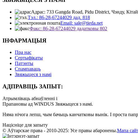
Адрас: 733 Gangda Road, Pidu District, Чэнду, Кітай
Тэл.: 86-28-67244029 дад. 818
Email: sale@tieda.net
Факс: 86-28-67244029 дадатковы 802
ІНФАРМАЦЫЯ
Пра нас
Сертыфікаты
Патэнты
Спампаваць
Звяжыцеся з намі
АДПРАВІЦЬ ЗАПЫТ:
Атрымліваць абнаўленні і
Прапановы ад WINDUS Звяжыцеся з намі.
Няма нічога лепш, чым бачыць канчатковы вынік. І проста папр
Націсніце для запыту
© Аўтарскае права - 2010-2025: Усе правы абаронены.
Мапа сай